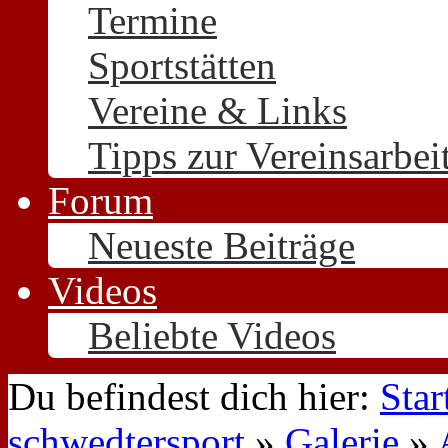
Termine
Sportstätten
Vereine & Links
Tipps zur Vereinsarbei
Forum
Neueste Beiträge
Videos
Beliebte Videos
Du befindest dich hier:
Star
schwedtersport
»
Galerie
»