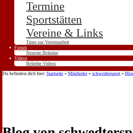
Termine
Sportstätten
Vereine & Links
Tipps zur Vereinsarbeit
Forum
Neueste Beiträge
Videos
Beliebte Videos
Du befindest dich hier:
Startseite
»
Mitglieder
»
schwedtersport
»
Blo
Blog von schwedtersp