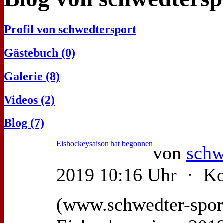
Profil von schwedtersport
Gästebuch (0)
Galerie (8)
Videos (2)
Blog (7)
Eishockeysaison hat begonnen
von
schw
2019 10:16 Uhr · K
(www.schwedter-spor