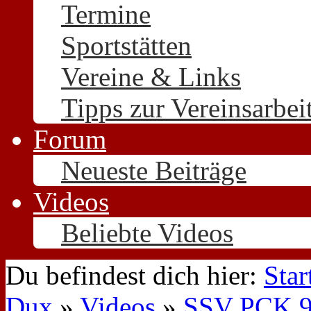
Termine
Sportstätten
Vereine & Links
Tipps zur Vereinsarbei
Forum
Neueste Beiträge
Videos
Beliebte Videos
Du befindest dich hier:
Star
Dux
»
Videos
»
SSV PCK 90