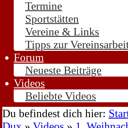
Termine
Sportstätten
Vereine & Links
Tipps zur Vereinsarbei
Forum
Neueste Beiträge
Videos
Beliebte Videos
Du befindest dich hier:
Star
Dux
»
Videos
»
1. Weihnach